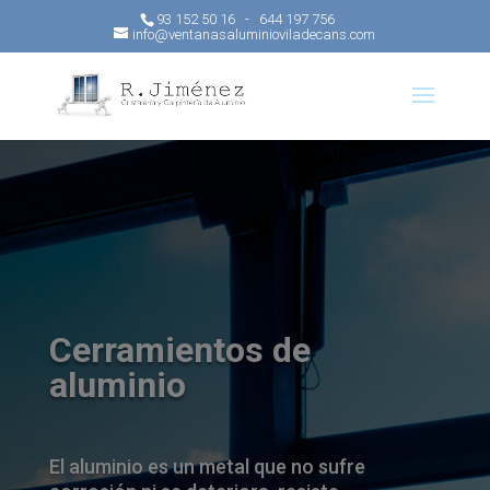
93 152 50 16 - 644 197 756
info@ventanasaluminioviladecans.com
Cerramientos de
aluminio
El aluminio es un metal que no sufre