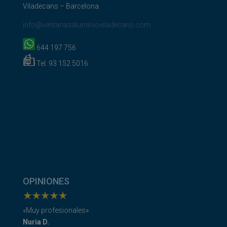
Viladecans – Barcelona.
info@ventanasaluminioviladecans.com
644 197 756
Tel. 93 152 5016
OPINIONES
«
Muy profesionales
»
Nuria D.