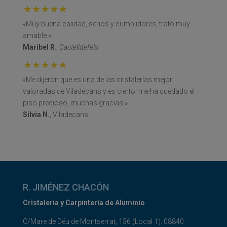
«Muy buena calidad, serios y cumplidores, trato muy
amable.»
Maribel R
.,
Castelldefels
«Me dijeron que es una de las cristalerías mejor
valoradas de Viladecans y es cierto! me ha quedado el
piso precioso, muchas gracias!»
Silvia N.
, Viladecans
R. JIMÉNEZ CHACÓN
Cristalería y Carpintería de Aluminio
C/Mare de Déu de Montserrat, 136 (Local 1). 08840